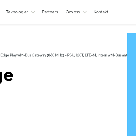
Teknologier
Partners
Om oss
Kontakt
 Edge Play wM-Bus Gateway (868 MHz) – PSU, 128T, LTE-M, Intern wM-Bus antenn
ge