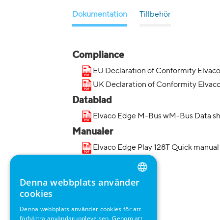
Dokumentation
Tillbehör
Compliance
EU Declaration of Conformity Elvac
UK Declaration of Conformity Elvac
Datablad
Elvaco Edge M-Bus wM-Bus Data sh
Manualer
Elvaco Edge Play 128T Quick manual
Denna webbplats använder
ENGLISH
cookies
GERMAN
Denna webbplats använder cookies för att
förbättra användarupplevelsen. Genom att
SWEDISH