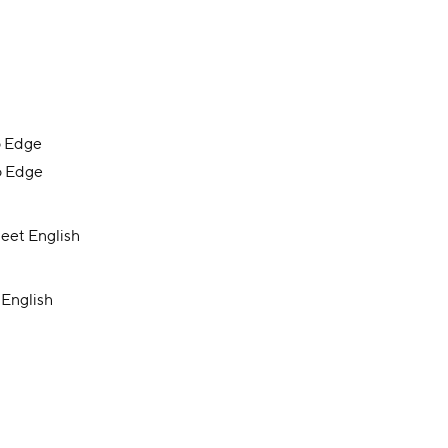
o Edge
o Edge
eet English
 English