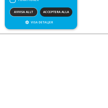
AVVISA ALLT
ACCEPTERA ALLA
VISA DETALJER
Kontakta o
Kabelgatan 
434 37 Kun
We see value in every measurement.
+46 300 9