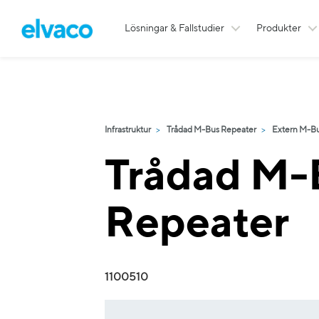
Lösningar & Fallstudier
Produkter
Infrastruktur
Trådad M-Bus Repeater
Extern M-Bu
Trådad M-
Repeater
1100510