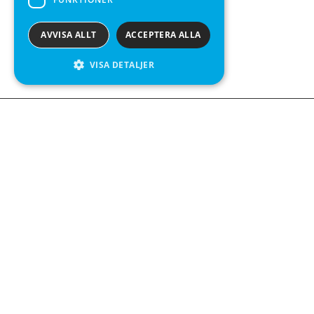
AVVISA ALLT
ACCEPTERA ALLA
VISA DETALJER
Kontakta o
Kabelgatan 
434 37 Kun
We see value in every measurement.
+46 300 9