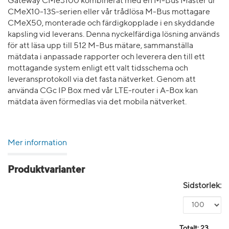
Gateway CMe3100 kombinerat med en M-Bus Master ur
CMeX10-13S-serien eller vår trådlösa M-Bus mottagare
CMeX50, monterade och färdigkopplade i en skyddande
kapsling vid leverans. Denna nyckelfärdiga lösning används
för att läsa upp till 512 M-Bus mätare, sammanställa
mätdata i anpassade rapporter och leverera den till ett
mottagande system enligt ett valt tidsschema och
leveransprotokoll via det fasta nätverket. Genom att
använda CGc IP Box med vår LTE-router i A-Box kan
mätdata även förmedlas via det mobila nätverket.
Mer information
Produktvarianter
Sidstorlek:
Totalt:
23