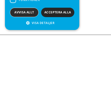
AVVISA ALLT
ACCEPTERA ALLA
VISA DETALJER
Kontakta o
Kabelgatan 
434 37 Kun
We see value in every measurement.
+46 300 9