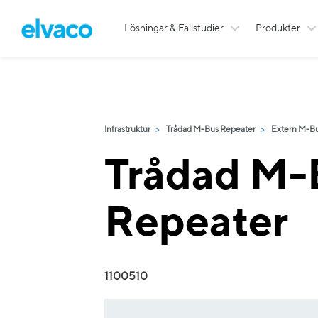
Lösningar & Fallstudier
Produkter
Infrastruktur
Trådad M-Bus Repeater
Extern M-Bu
Trådad M-
Repeater
1100510