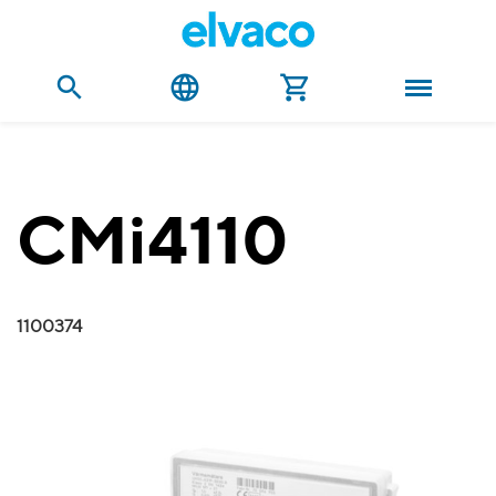
CMi4110
1100374