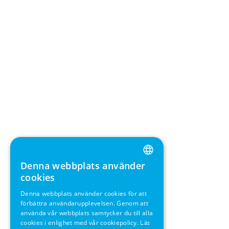
Denna webbplats använder
ENGLISH
cookies
GERMAN
Denna webbplats använder cookies för att
förbättra användarupplevelsen. Genom att
SWEDISH
använda vår webbplats samtycker du till alla
FRENCH
cookies i enlighet med vår cookiepolicy.
Läs