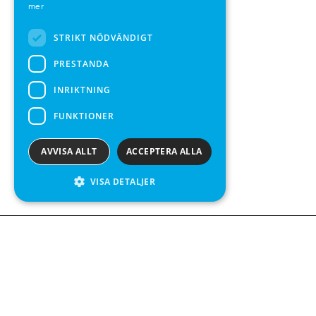
mer
SPANISH
STRIKT NÖDVÄNDIGT
PRESTANDA
INRIKTNING
FUNKTIONER
AVVISA ALLT
ACCEPTERA ALLA
VISA DETALJER
We see value in every measurement.