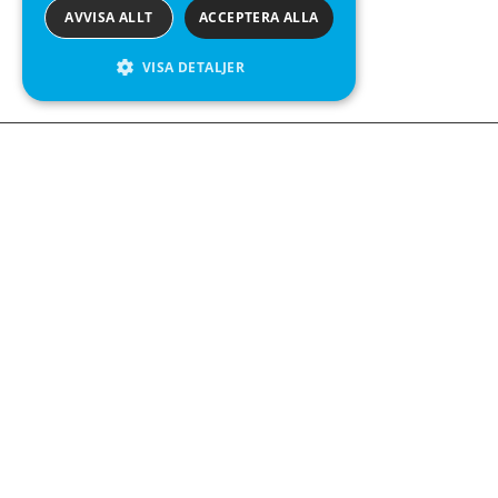
AVVISA ALLT
ACCEPTERA ALLA
VISA DETALJER
We see value in every measurement.
Kontakta oss
Kabelgatan 12
434 37 Kungsbacka
+46 300 939900
Följ oss