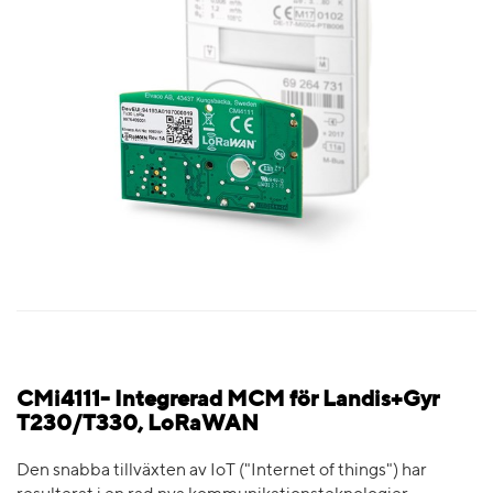
CMi4111- Integrerad MCM för Landis+Gyr
T230/T330, LoRaWAN
Den snabba tillväxten av IoT ("Internet of things") har