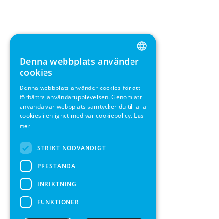
Denna webbplats använder
ENGLISH
cookies
GERMAN
Denna webbplats använder cookies för att
förbättra användarupplevelsen. Genom att
SWEDISH
använda vår webbplats samtycker du till alla
FRENCH
cookies i enlighet med vår cookiepolicy.
Läs
mer
SPANISH
STRIKT NÖDVÄNDIGT
PRESTANDA
INRIKTNING
FUNKTIONER