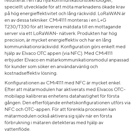
resulterat i en rad nya kommunikationsteknologier,
speciellt utvecklade för att möta marknadens ökade krav
på hög energieffektivitet och lång räckvidd. LoRaWAN är
en av dessa tekniker. CMi4111 monteras i en L+G
T230/T330 för att leverera mätdata till en mottagande
server via ett LoRaWAN- nätverk. Produkten har hög
precision, är mycket energieffektiv och har en lång
kommunikationsräckvidd. Konfiguration görs enkelt med
hjälp av Elvaco OTC appen (via NFC). Med CMi4111
erbjuder Elvaco en mätarkommunikationsmodul anpassad
för kunder som söker en användarvänlig och
kostnadseffektiv lösning.
Konfigurationen av CMi4111 med NFC är mycket enkel.
Efter att mätarmodulen har aktiverats med Elvacos OTC-
mobilapp kalibreras enhetens datahastighet för första
gången. Den efterföljande enhetskonfigurationen utförs via
NFC och OTC-appen. För att förenkla processen kan
mätarmodulen också aktivera sig själv när en första
förbrukning i mätaren detekteras med hjälp av
vattenflöde.