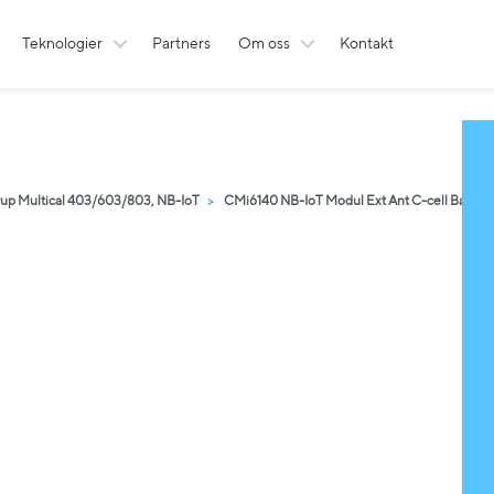
Teknologier
Partners
Om oss
Kontakt
rup Multical 403/603/803, NB-IoT
CMi6140 NB-IoT Modul Ext Ant C-cell Batteri