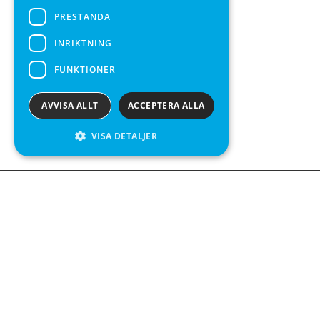
PRESTANDA
INRIKTNING
FUNKTIONER
AVVISA ALLT
ACCEPTERA ALLA
VISA DETALJER
Kontakta o
Kabelgatan 
434 37 Kun
We see value in every measurement.
+46 300 9