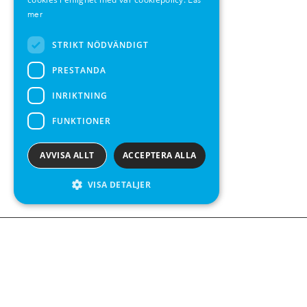
Läs
mer
SPANISH
STRIKT NÖDVÄNDIGT
PRESTANDA
INRIKTNING
FUNKTIONER
AVVISA ALLT
ACCEPTERA ALLA
VISA DETALJER
We see value in every measurement.