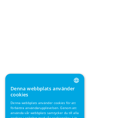
Denna webbplats använder
ENGLISH
cookies
GERMAN
Denna webbplats använder cookies för att
förbättra användarupplevelsen. Genom att
SWEDISH
använda vår webbplats samtycker du till alla
FRENCH
cookies i enlighet med vår cookiepolicy.