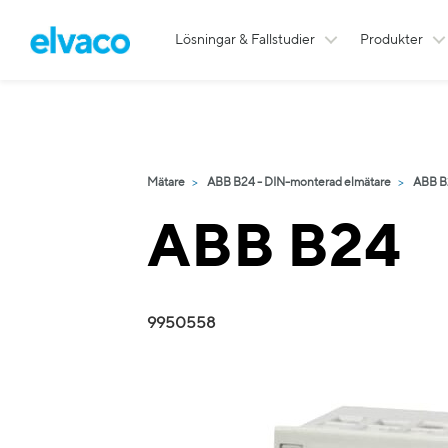
Lösningar & Fallstudier
Produkter
Mätare
ABB B24 - DIN-monterad elmätare
ABB B
ABB B24
9950558