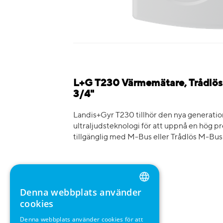
L+G T230 Värmemätare, Trådlös 
3/4"
Landis+Gyr T230 tillhör den nya generat
ultraljudsteknologi för att uppnå en hög pre
tillgänglig med M-Bus eller Trådlös M-Bu
Denna webbplats använder
ENGLISH
cookies
GERMAN
Denna webbplats använder cookies för att