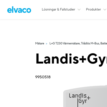
Lösningar & Fallstudier
Produkter
Mätare
L+G T230 Värmemätare, Trådlös M-Bus, Batter
Landis+Gy
9950518