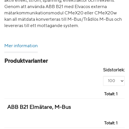
aktiv effekt, ström, spänning, effektfaktor och frekvens.
Genom att använda ABB B21 med Elvacos externa
mätarkommunikationsmodul CMeX20 eller CMeX20w
kan all mätdata konverteras till M-Bus/Trådlös M-Bus och
levereras till ett mottagande system.
Mer information
Produktvarianter
Sidstorlek:
Totalt:
1
ABB B21 Elmätare, M-Bus
Totalt:
1