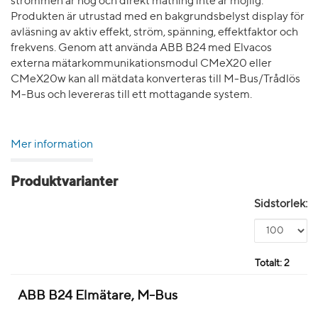
strömmen är hög och direkt mätning inte är möjlig.
Produkten är utrustad med en bakgrundsbelyst display för
avläsning av aktiv effekt, ström, spänning, effektfaktor och
frekvens. Genom att använda ABB B24 med Elvacos
externa mätarkommunikationsmodul CMeX20 eller
CMeX20w kan all mätdata konverteras till M-Bus/Trådlös
M-Bus och levereras till ett mottagande system.
Mer information
Produktvarianter
Sidstorlek:
Totalt:
2
ABB B24 Elmätare, M-Bus