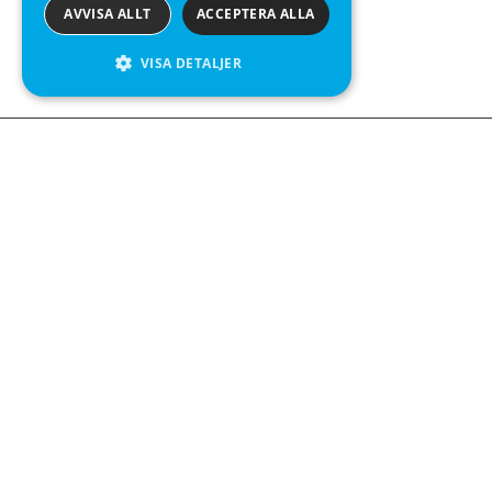
AVVISA ALLT
ACCEPTERA ALLA
VISA DETALJER
We see value in every measurement.
Kontakta oss
Kabelgatan 12
434 37 Kungsbacka
+46 300 939900
Följ oss