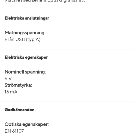
Mätare med seriellt optiskt gränssnitt
Elektriska anslutningar
Matningsspänning:
Från USB (typ A)
Elektriska egenskaper
Nominell spänning:
5 V
Strömstyrka:
16 mA
Godkännanden
Optiska egenskaper:
EN 61107