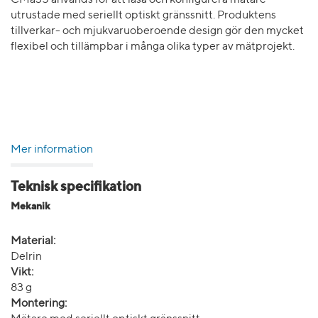
CMa35 används för att läsa och konfigurera mätare
utrustade med seriellt optiskt gränssnitt. Produktens
tillverkar- och mjukvaruoberoende design gör den mycket
flexibel och tillämpbar i många olika typer av mätprojekt.
Mer information
Teknisk specifikation
Mekanik
Material:
Delrin
Vikt:
83 g
Montering: