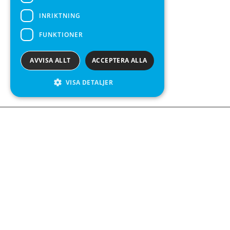
INRIKTNING
FUNKTIONER
AVVISA ALLT
ACCEPTERA ALLA
VISA DETALJER
Kontakta o
Kabelgatan 
434 37 Kun
We see value in every measurement.
+46 300 9