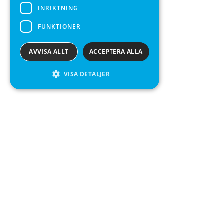
INRIKTNING
FUNKTIONER
AVVISA ALLT
ACCEPTERA ALLA
VISA DETALJER
We see value in every measurement.
Kontakta oss
Kabelgatan 12
434 37 Kungsbacka