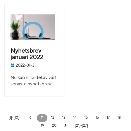
Nyhetsbrev
januari 2022
2022-01-31
Nu kan ni ta del av vårt
senaste nyhetsbrev.
[1]-[10]
11
12
13
14
15
16
17
18
19
20
[21]-[27]