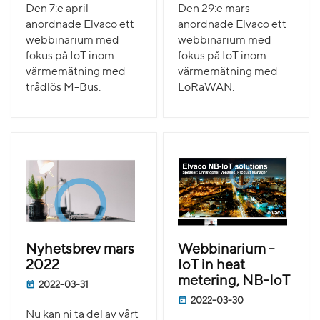
Den 7:e april
Den 29:e mars
anordnade Elvaco ett
anordnade Elvaco ett
webbinarium med
webbinarium med
fokus på IoT inom
fokus på IoT inom
värmemätning med
värmemätning med
trådlös M-Bus.
LoRaWAN.
Nyhetsbrev mars
Webbinarium -
2022
IoT in heat
metering, NB-IoT
2022-03-31
2022-03-30
Nu kan ni ta del av vårt