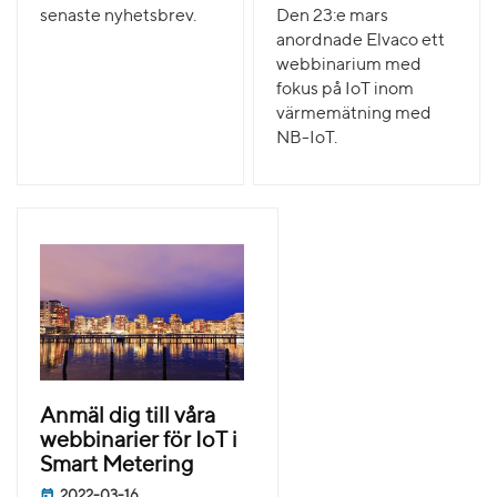
senaste nyhetsbrev.
Den 23:e mars
anordnade Elvaco ett
webbinarium med
fokus på IoT inom
värmemätning med
NB-IoT.
Anmäl dig till våra
webbinarier för IoT i
Smart Metering
2022-03-16