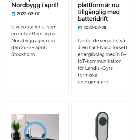
Nordbygg i april!
plattform är nu
tillgänglig med
2022-03-07
batteridrift
Elvaco ställer ut som
2022-02-28
en del av Bemsiq när
Nordbygg äger rum
Under de senaste två
den 26-29 april i
åren har Elvaco försett
Stockholm.
energibolag med NB-
IoT-kommunikation
för Landis+Gyrs
termiska
energimätare.