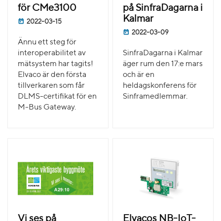
för CMe3100
på SinfraDagarna i
Kalmar
2022-03-15
2022-03-09
Ännu ett steg för
interoperabilitet av
SinfraDagarna i Kalmar
mätsystem har tagits!
äger rum den 17:e mars
Elvaco är den första
och är en
tillverkaren som får
heldagskonferens för
DLMS-certifikat för en
Sinframedlemmar.
M-Bus Gateway.
Vi ses på
Elvacos NB-IoT-