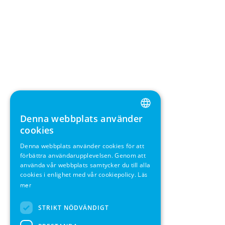
Denna webbplats använder
ENGLISH
cookies
GERMAN
Denna webbplats använder cookies för att
förbättra användarupplevelsen. Genom att
SWEDISH
använda vår webbplats samtycker du till alla
FRENCH
cookies i enlighet med vår cookiepolicy.
Läs
mer
SPANISH
STRIKT NÖDVÄNDIGT