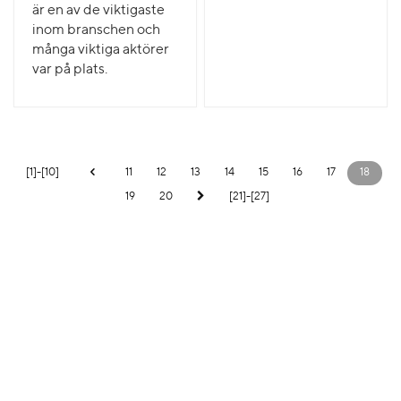
är en av de viktigaste
inom branschen och
många viktiga aktörer
var på plats.
[1]-[10]
11
12
13
14
15
16
17
18
19
20
[21]-[27]