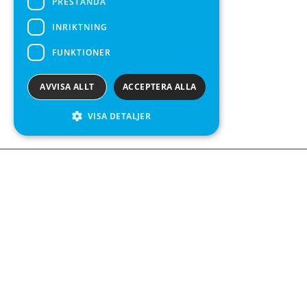
PRESTANDA
INRIKTNING
FUNKTIONER
AVVISA ALLT
ACCEPTERA ALLA
VISA DETALJER
We see value in every measurement.
Kontakta oss
Kabelgatan 12