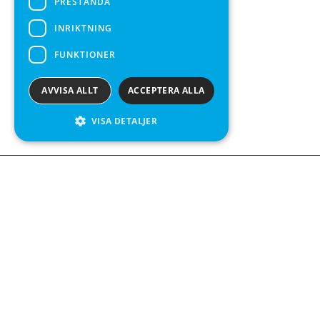
PRESTANDA
INRIKTNING
FUNKTIONER
AVVISA ALLT
ACCEPTERA ALLA
VISA DETALJER
We see value in every measurement.
Kontakta oss
Kabelgatan 12