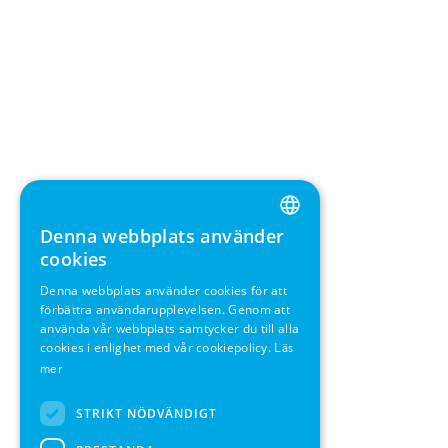
Denna webbplats använder
ENGLISH
cookies
GERMAN
Denna webbplats använder cookies för att
förbättra användarupplevelsen. Genom att
SWEDISH
använda vår webbplats samtycker du till alla
FRENCH
cookies i enlighet med vår cookiepolicy.
Läs
mer
SPANISH
STRIKT NÖDVÄNDIGT