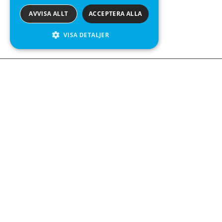
AVVISA ALLT
ACCEPTERA ALLA
VISA DETALJER
We see value in every measurement.
Kontakta oss
Kabelgatan 12
434 37 Kungsbacka
+46 300 939900
Följ oss