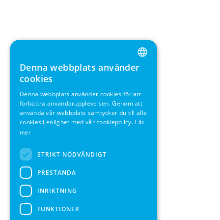
Denna webbplats använder
ENGLISH
cookies
GERMAN
Denna webbplats använder cookies för att
förbättra användarupplevelsen. Genom att
SWEDISH
använda vår webbplats samtycker du till alla
FRENCH
cookies i enlighet med vår cookiepolicy.
Läs
mer
SPANISH
STRIKT NÖDVÄNDIGT
PRESTANDA
INRIKTNING
FUNKTIONER