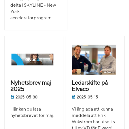
delta i SKYLINE - New
York
acceleratorprogram.
Nyhetsbrev maj
Ledarskifte på
2025
Elvaco
2025-05-30
2025-05-15
Här kan du läsa
Vi är glada att kunna
nyhetsbrevet för maj.
meddela att Erik
Wikström har utsetts
till ny VD för Elvaco!