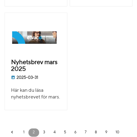
Nyhetsbrev mars
2025
2025-03-31
Här kan du läsa
nyhetsbrevet för mars.
1
2
3
4
5
6
7
8
9
10