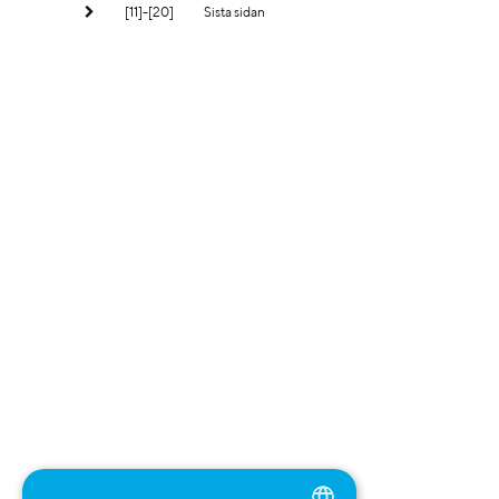
[11]-[20]
Sista sidan