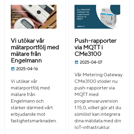
Vi utökar vår
Push-rapporter
mätarportfölj med
via MQTT i
mätare från
CMe3100
Engelmann
2025-04-07
2025-04-16
Vår Metering Gateway
Vi utökar vår
CMe3100 stöder nu
mätarportfölj med
push-rapporter via
mätare från
MQTT med
Engelmann och
programvaruversion
stärker därmed vårt
1.15.0, vilket gör att du
erbjudande mot
sömlöst kan integrera
fastighetsmarknaden.
dina mätdata med din
IoT-infrastruktur.